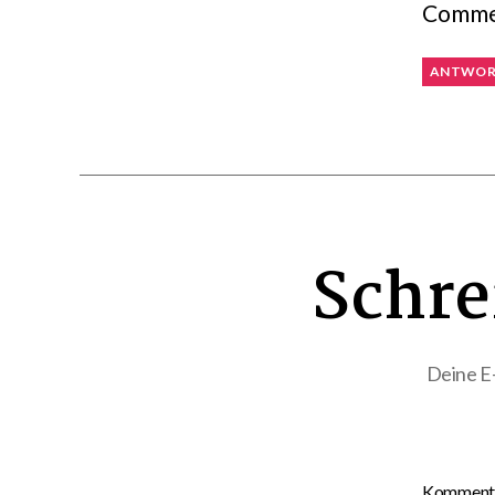
Commen
ANTWOR
Schre
Deine E-
Komment