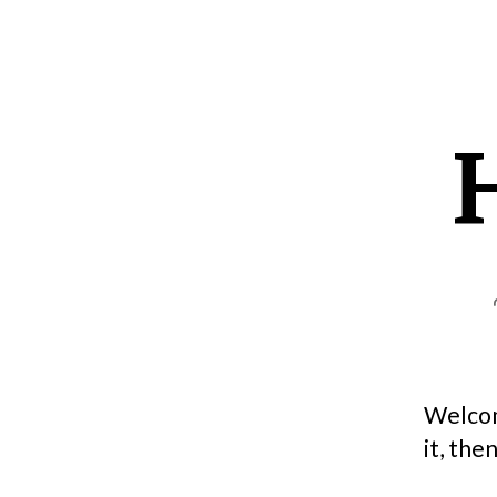
Welcome
it, the