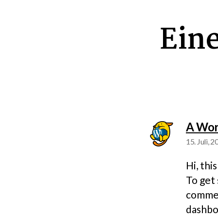
Eine
A Wor
15. Juli, 
Hi, thi
To get 
commen
dashbo