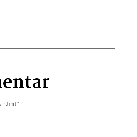
entar
sind mit
*